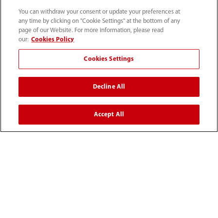
启元大模型
You can withdraw your consent or update your preferences at
any time by clicking on "Cookie Settings" at the bottom of any
page of our Website. For more information, please read
用户服务
our:
Cookies Policy
Cookies Settings
媒体中心
Decline All
人才招聘
Accept All
关于我们
联系我们