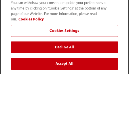
You can withdraw your consent or update your preferences at
联系我们
any time by clicking on "Cookie Settings" at the bottom of any
page of our Website. For more information, please read
our:
Cookies Policy
Cookies Settings
Decline All
Accept All
4007005652
800online@mindray.com
使用条款
｜
网站地图
｜
隐私政策
｜
招聘隐私政策
｜
监察举报
｜
联系我们