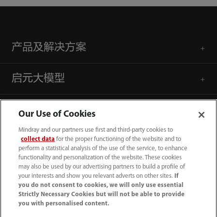
产品及解决方案
启元大模型
用户服务
Our Use of Cookies
Mindray and our partners use first and third-party cookies to
媒体中心
collect data
for the proper functioning of the website and to
perform a statistical analysis of the use of the service, to enhance
functionality and personalization of the website. These cookies
may also be used by our advertising partners to build a profile of
人才招聘
your interests and show you relevant adverts on other sites.
If
you do not consent to cookies, we will only use essential
Strictly Necessary Cookies but will not be able to provide
关于我们
you with personalised content.