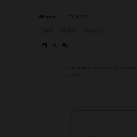
Mindray
2020-12-03
Часть 3
HemaBook
Гематология
При низком значении тромбоцито
жизни.