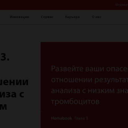
Медиаце
Инновации
Сервис
Карьера
О нас
3.
шении
иза с
ем