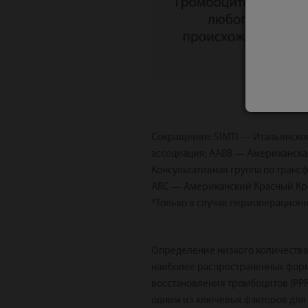
Сокращения: SIMTI — Итальянск
ассоциация; AABB — Американская
Консультативная группа по тран
ARC — Американский Красный Кре
*Только в случае периоперационн
Определение низкого количества
наиболее распространенных форм
восстановления тромбоцитов (PPR
одним из ключевых факторов для