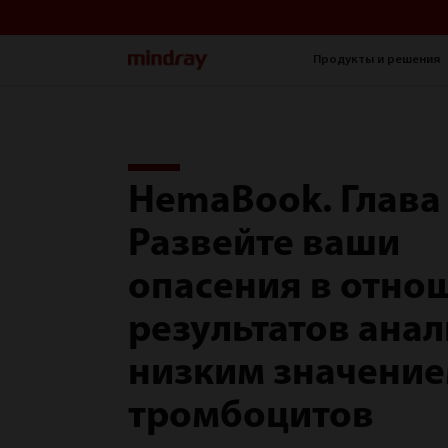
mindray
Продукты и решения
HemaBook. Глава 
Развейте ваши
опасения в отно
результатов анал
низким значени
тромбоцитов