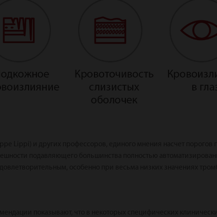
ppe Lippi) и других профессоров, единого мнения насчет порогов
решности подавляющего большинства полностью автоматизирован
удовлетворительным, особенно при весьма низких значениях тро
ендации показывают, что в некоторых специфических клинических