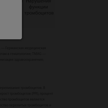
A — Германская медицинская
ртам в гематологии; TMAG —
анизация здравоохранения;
переливания тромбоцитов. В
ост тромбоцитов (PPI), процент
ество тромбоцитов является
чество перелитых тромбоцитов и