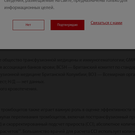
сведения, размещаемые на сайте, предназначены только для
информационных целей.
Связаться с нами
Нет
Подтверждаю
ое общество трансфузионной медицины и иммуногематологии; GM
 ассоциация банков крови; BCSH — Британский комитет по станда
сфузионной медицине Британской Колумбии; ВОЗ — Всемирная орг
ст; Н/Д — нет данных.
ого кровотечения.
 тромбоцитов также играет важную роль в оценке эффективности 
улах переливания тромбоцитов, включая посттрансфузионный прир
) и скорректированный подсчет прироста (CCI), абсолютное колич
[2]
 расчетов
. Большинство врачей для расчета CCI использует коли