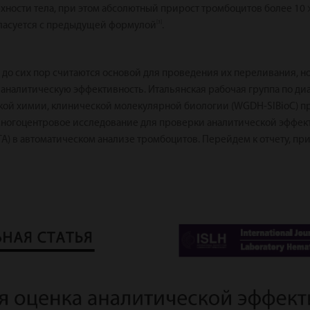
ности тела, при этом абсолютный прирост тромбоцитов более 10 
[3]
ласуется с предыдущей формулой
.
 до сих пор считаются основой для проведения их переливания, н
 аналитическую эффективность. Итальянская рабочая группа по ди
кой химии, клинической молекулярной биологии (WGDH-SIBioC) п
огоцентровое исследование для проверки аналитической эффект
ГА) в автоматическом анализе тромбоцитов. Перейдем к отчету, п