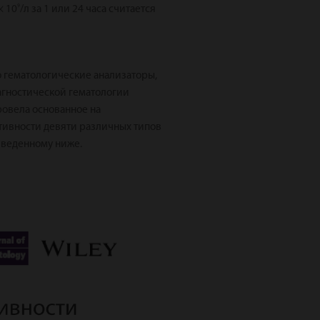
9
× 10
/л за 1 или 24 часа считается
о гематологические анализаторы,
агностической гематологии
ровела основанное на
ивности девяти различных типов
риведенному ниже.