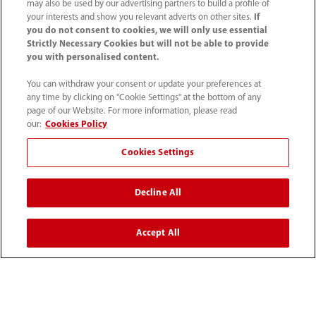
may also be used by our advertising partners to build a profile of
your interests and show you relevant adverts on other sites.
If
you do not consent to cookies, we will only use essential
Strictly Necessary Cookies but will not be able to provide
you with personalised content.
You can withdraw your consent or update your preferences at
any time by clicking on "Cookie Settings" at the bottom of any
page of our Website. For more information, please read
our:
Cookies Policy
Cookies Settings
Tel: +7 (499) 553 60 36
info.ru@mindray.com
Decline All
Условия использования
｜
Карта сайта
｜
Accept All
Уведомление о файлах cookie
｜
Уведомление о конфиденциальности
｜
Горячая линия
© 2026 Шэньчжэнь Майндрэй Био-Медикал