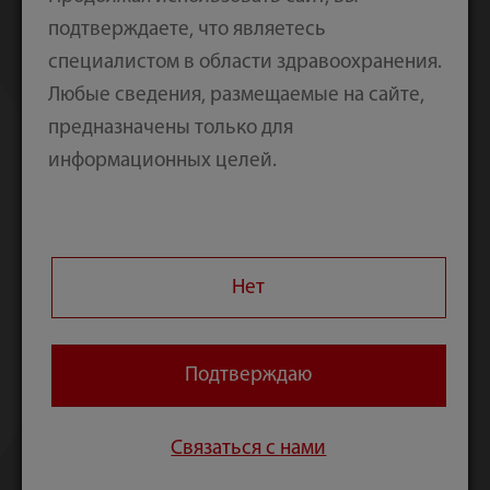
интегрировать аппараты ИВЛ,
подтверждаете, что являетесь
инфузионные насосы и другие
специалистом в области здравоохранения.
прикроватные устройства различных
Любые сведения, размещаемые на сайте,
производителей.
предназначены только для
· Все данные с устройств организованы по
информационных целей.
пациентам с автоматической передачей
единой метки времени и информации о
личности пациента в ЭМК. Это позволяет
сократить объем бумажного
Нет
документооборота.
· Для быстрой диагностики и назначения
лечения поставляются приложения,
Подтверждаю
которые поддерживают принятие
решений на основе данных с
Связаться с нами
интегрированных устройств, например,