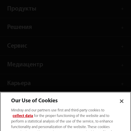
Продукты
Решения
Сервис
Медиацентр
Карьера
Our Use of Cookies
О нас
Mindray and our partners use first and third-party cookies to
collect data
for the proper functioning of the website and to
Контакты
perform a statistical analysis of the use of the service, to enhance
functionality and personalization of the website. These cookies