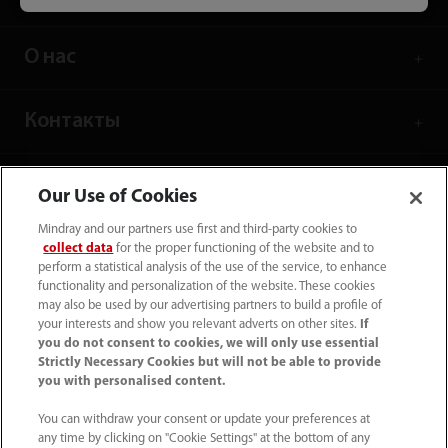
О нас
Контакты
Our Use of Cookies
Mindray and our partners use first and third-party cookies to
collect data
for the proper functioning of the website and to
perform a statistical analysis of the use of the service, to enhance
functionality and personalization of the website. These cookies
may also be used by our advertising partners to build a profile of
your interests and show you relevant adverts on other sites.
If
you do not consent to cookies, we will only use essential
Strictly Necessary Cookies but will not be able to provide
you with personalised content.
Tel: +7 (499) 553 60 36
You can withdraw your consent or update your preferences at
info.ru@mindray.com
any time by clicking on "Cookie Settings" at the bottom of any