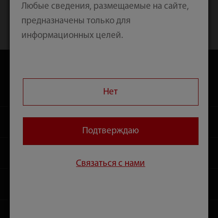
Любые сведения, размещаемые на сайте,
предназначены только для
Главная
Продукты
Ультразвуковые исследования
информационных целей.
Диагностика на месте
Серия ME
Продукты
Нет
Решения
Подтверждаю
Сервис
Связаться с нами
Медиацентр
Карьера