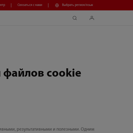
нтр
Связаться с нами
Выбрать регион/язык
search
login
 файлов cookie
ативными, результативными и полезными. Одним