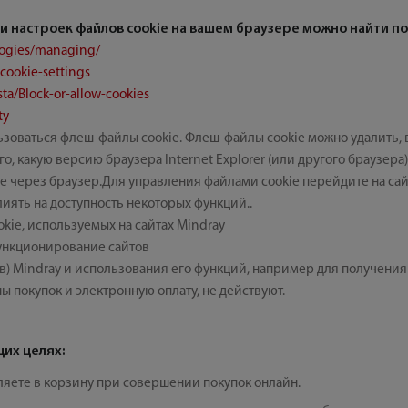
настроек файлов cookie на вашем браузере можно найти по
logies/managing/
cookie-settings
ta/Block-or-allow-cookies
ty
льзоваться флеш-файлы cookie. Флеш-файлы cookie можно удалить
ого, какую версию браузера Internet Explorer (или другого браузер
e через браузер.Для управления файлами cookie перейдите на са
иять на доступность некоторых функций..
ie, используемых на сайтах Mindray
ункционирование сайтов
в) Mindray и использования его функций, например для получения
ы покупок и электронную оплату, не действуют.
щих целях:
яете в корзину при совершении покупок онлайн.