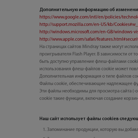
Дополнительную информацию об изменении 
https://www.google.com/intl/en/policies/techno
http://support.mozilla.com/en-US/kb/Cookies#w_
http://windows.microsoft.com/en-GB/windows-vis
http://www.apple.com/safari/features.html#securi
На страницах сайтов Mindray также могут испо
проигрывателя Flash Player. В зависимости от т
быть доступно управление флеш-файлами cooki
использования флеш-файлов cookie может повл
Дополнительная информация о типе файлов cook
Файлы cookie, обеспечивающие надлежащее ф
Эти файлы необходимы для просмотра сайта (-о
cookie такие функции, включая создание корзин
Наш сайт использует файлы cookieв следую
Запоминание продукции, которую вы добавл