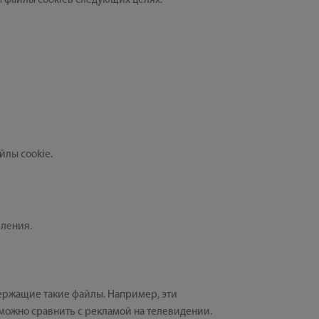
м файлы cookieв следующих целях:
йлы cookie.
вления.
держащие такие файлы. Например, эти
 можно сравнить с рекламой на телевидении.