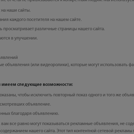
угие отчеты не привязываются к конкретным людям. Мы используе
 на наши сайты.
ия каждого посетителя на нашем сайте.
ь просматривает различные страницы нашего сайта.
аются в улучшении.
ъявлений
е объявления (или видеоролики), которые могут использовать фа
ы имеем следующие возможности:
оказаны, чтобы исключить повторный показ одного и того же объя
осмотревших объявление.
енных благодаря объявлению.
, вам все равно могут показываться рекламные объявления, не со
 содержанием нашего сайта. Этот тип контентной сетевой рекламы