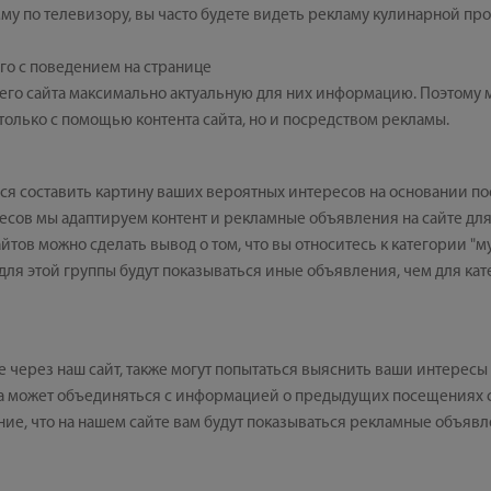
му по телевизору, вы часто будете видеть рекламу кулинарной про
ого с поведением на странице
го сайта максимально актуальную для них информацию. Поэтому 
 только с помощью контента сайта, но и посредством рекламы.
я составить картину ваших вероятных интересов на основании по
есов мы адаптируем контент и рекламные объявления на сайте для
тов можно сделать вывод о том, что вы относитесь к категории "м
 для этой группы будут показываться иные объявления, чем для ка
 через наш сайт, также могут попытаться выяснить ваши интересы
может объединяться с информацией о предыдущих посещениях сай
ие, что на нашем сайте вам будут показываться рекламные объявле