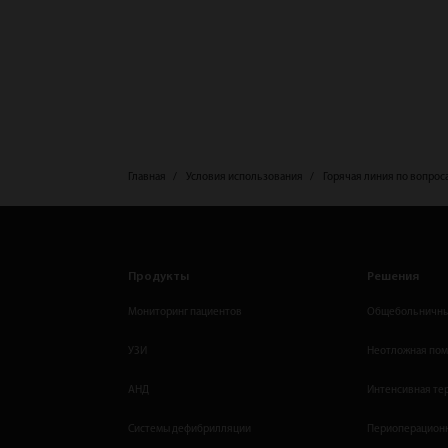
Главная
Условия использования
Горячая линия по вопрос
Продукты
Решения
Мониторинг пациентов
Общебольничны
УЗИ
Неотложная по
АНД
Интенсивная те
Системы дефибрилляции
Периоперационн