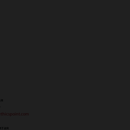
ая
у
ethicspoint.com
итая