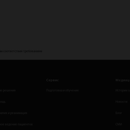
ам соответствия требованиям
Сервис
Медиац
е решения
Подготовка и обучение
Истории з
мощь
Новости
рапия и реанимация
Блог
ое ведение пациентов
СМИ