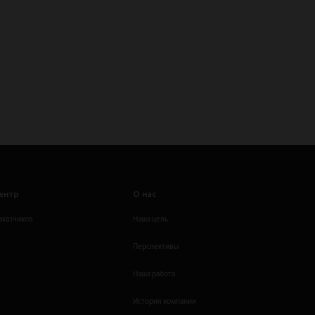
ентр
О нас
аказчиков
Наша цель
Перспективы
Наша работа
История компании