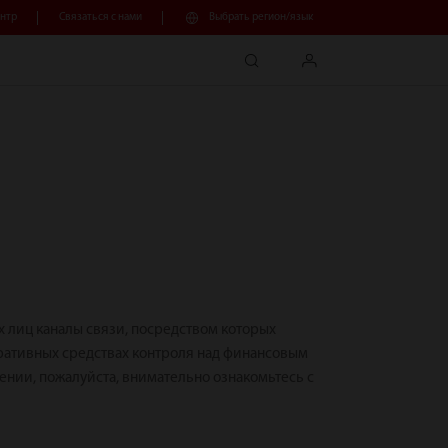
нтр
Связаться с нами
Выбрать регион/язык
search
login
х лиц каналы связи, посредством которых
ративных средствах контроля над финансовым
ении, пожалуйста, внимательно ознакомьтесь с