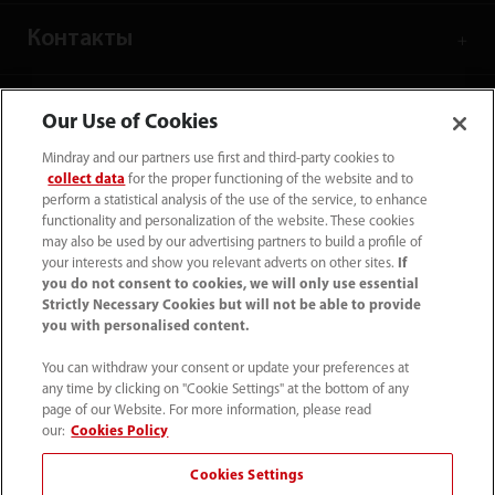
Контакты
Our Use of Cookies
Mindray and our partners use first and third-party cookies to
collect data
for the proper functioning of the website and to
perform a statistical analysis of the use of the service, to enhance
functionality and personalization of the website. These cookies
may also be used by our advertising partners to build a profile of
your interests and show you relevant adverts on other sites.
If
you do not consent to cookies, we will only use essential
Strictly Necessary Cookies but will not be able to provide
you with personalised content.
Tel: +7 (499) 553 60 36
You can withdraw your consent or update your preferences at
info.ru@mindray.com
any time by clicking on "Cookie Settings" at the bottom of any
page of our Website. For more information, please read
Условия использования
｜
Карта сайта
｜
our:
Cookies Policy
Уведомление о файлах cookie
｜
Cookies Settings
Уведомление о конфиденциальности
｜
Горячая линия