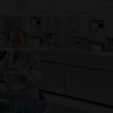
Медиаце
Инновации
Сервис
Карьера
О нас
за нового поколения
е простой рабочий процесс