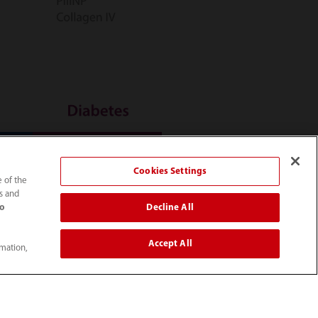
Cookies Settings
e of the
ts and
Decline All
to
Accept All
rmation,