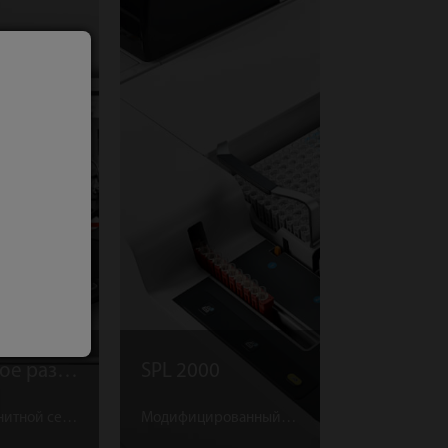
Магнитное разделение
SPL 2000
2 блока магнитной сепарации помогают ускорить тестирование и увеличить производительность
Модифицированный модуль загрузки образцов позволяет загружать до 600 образцов с интервалом 10-15 минут и обеспечивает длительное время работы без участия оператора