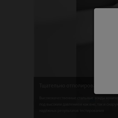
Тщательно отполированные ста
Высококачественные стальные зонды конич
под высоким давлением как вне, так и снар
надёжных результатов тестирования