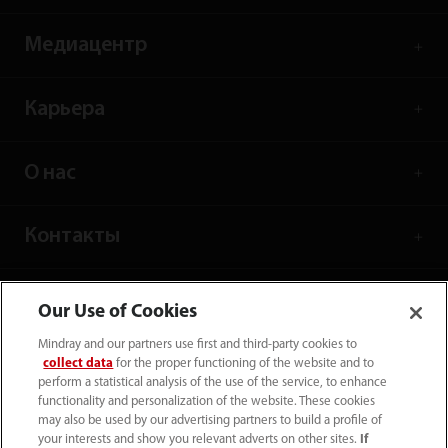
Медиацентр
Карьера
О нас
Контакты
Our Use of Cookies
Mindray and our partners use first and third-party cookies to
collect data
for the proper functioning of the website and to
perform a statistical analysis of the use of the service, to enhance
functionality and personalization of the website. These cookies
may also be used by our advertising partners to build a profile of
your interests and show you relevant adverts on other sites.
If