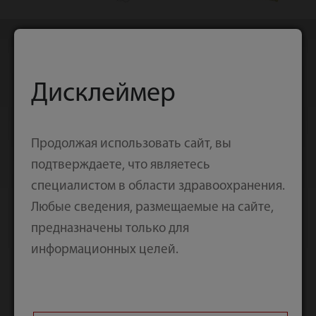
Спинальная
Дисклеймер
хирургия
Продолжая использовать сайт, вы
подтверждаете, что являетесь
Продукция для спинальной хирургии включает
специалистом в области здравоохранения.
в себя системы для переднего шейного отдела,
Любые сведения, размещаемые на сайте,
системы транспедикулярной фиксации
предназначены только для
позвоночника и кейджи; изделия специально
информационных целей.
разработаны для лечения различных
дегенеративных заболеваний, травм, опухолей
и инфекций, деформаций позвоночника и