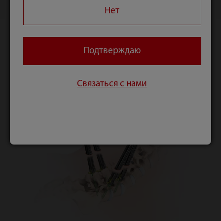
других патологий. Решения для спинальной
Нет
хирургии, предлагаемые ортопедическим
подразделением компании Mindray,
обеспечивают прочную, стабильную и
Подтверждаю
надежную фиксацию и поддержку
позвоночника.
Связаться с нами