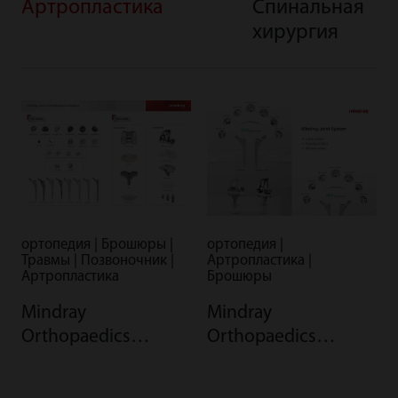
Артропластика
Спинальная
хирургия
ортопедия |
ортопедия | Брошюры |
Артропластика |
Травмы | Позвоночник |
Брошюры
Артропластика
Mindray
Mindray
Orthopaedics
Orthopaedics
Arthroplasty System
Comprehensive
Brochure
Solution Brochure