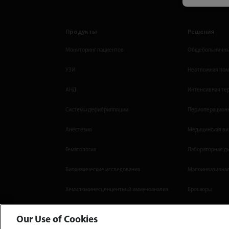
Продукты
Решения
Мониторинг пациентов
Общебольничны
УЗИ
Неотложная по
АНД
Интенсивная те
Системы дефибрилляции
Периоперационн
Анестезия
Медицинская ви
Гематология
Лабораторная д
Биохимические исследования
Малоинвазивная
Хемилюминесценцентный иммуноанализ
Брошюры
Our Use of Cookies