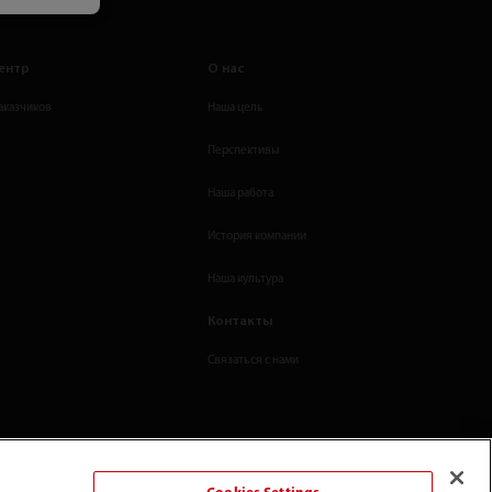
ентр
О нас
аказчиков
Наша цель
Перспективы
Наша работа
История компании
а
Наша культура
Контакты
Связаться с нами