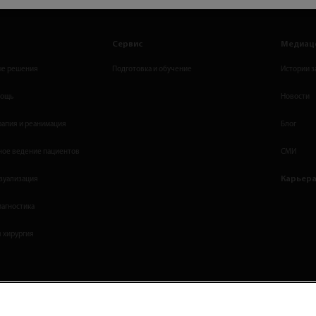
Сервис
Медиац
е решения
Подготовка и обучение
Истории з
мощь
Новости
рапия и реанимация
Блог
ое ведение пациентов
СМИ
Карьер
зуализация
иагностика
 хирургия