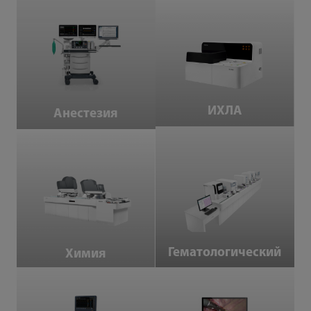
Анестезия
ИХЛА
ИХЛА
Анестезия
Химия
Гематологический
Гематологический
Химия
Аппараты искусственной вентиляции
Эндоскоп с камерой