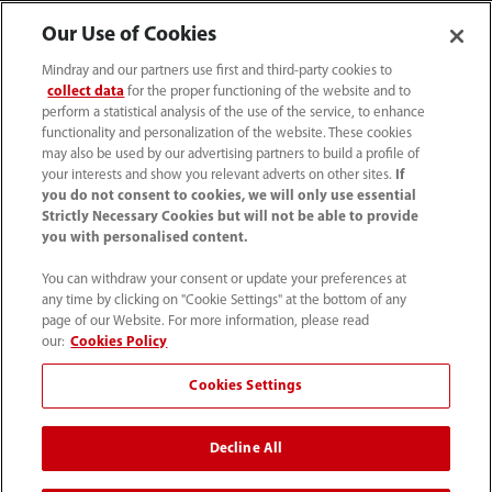
Our Use of Cookies
Mindray and our partners use first and third-party cookies to
collect data
for the proper functioning of the website and to
perform a statistical analysis of the use of the service, to enhance
functionality and personalization of the website. These cookies
may also be used by our advertising partners to build a profile of
your interests and show you relevant adverts on other sites.
If
you do not consent to cookies, we will only use essential
Strictly Necessary Cookies but will not be able to provide
you with personalised content.
Tel: +7 (499) 553 60 36
You can withdraw your consent or update your preferences at
info.ru@mindray.com
any time by clicking on "Cookie Settings" at the bottom of any
page of our Website. For more information, please read
Условия использования
｜
Карта сайта
｜
our:
Cookies Policy
Уведомление о файлах cookie
｜
Cookies Settings
Уведомление о конфиденциальности
｜
Горячая линия
Decline All
© 2026 Шэньчжэнь Майндрэй Био-Медикал
Электроникс Ко., Лтд.