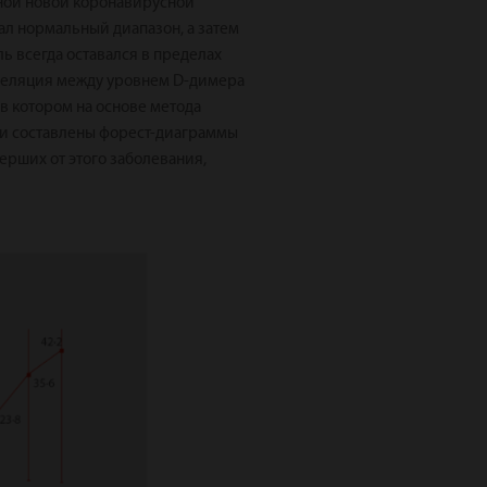
нной новой коронавирусной
ал нормальный диапазон, а затем
ль всегда оставался в пределах
орреляция между уровнем D-димера
 в котором на основе метода
ыли составлены форест-диаграммы
мерших от этого заболевания,