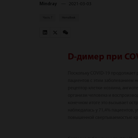
Mindray
2021-03-03
Часть 7
HemaBook
D-димер при CO
Поскольку COVID-19 продолжает 
пациентов с этим заболеванием н
рецептор клетки-хозяина, ангио
организм человека и воспроизвод
конечном итоге это вызывает ост
наблюдалась у 71,4% пациентов, 
повышенной свертываемостью кро