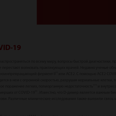
VID-19
распространяться по всему миру, вопросы быстрой диагностики, 
е перестают волновать практикующих врачей. Недавно ученые обн
[1]
тензинпревращающий фермент II
или ACE2. С помощью ACE2 COVID
ится в нем с огромной скоростью, разрушая нормальные клетки, т
[2-4]
рое поражение легких, полиорганную недостаточность
и внутрис
[5]
умерших от COVID-19
. Известно, что D-димер является важным б
ви. Различные клинические исследования также выявили связь 