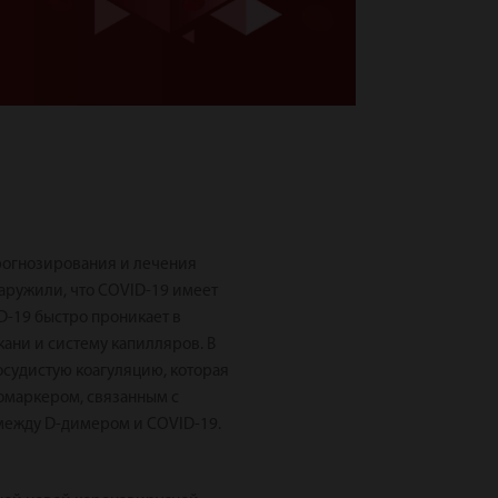
прогнозирования и лечения
аружили, что COVID-19 имеет
-19 быстро проникает в
кани и систему капилляров. В
осудистую коагуляцию, которая
иомаркером, связанным с
между D-димером и COVID-19.