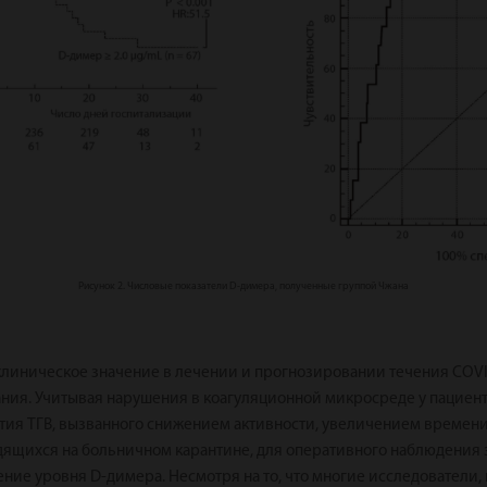
Рисунок 2. Числовые показатели D-димера, полученные группой Чжана
клиническое значение в лечении и прогнозировании течения COVI
ния. Учитывая нарушения в коагуляционной микросреде у пациент
тия ТГВ, вызванного снижением активности, увеличением времен
одящихся на больничном карантине, для оперативного наблюдения
ние уровня D-димера. Несмотря на то, что многие исследователи