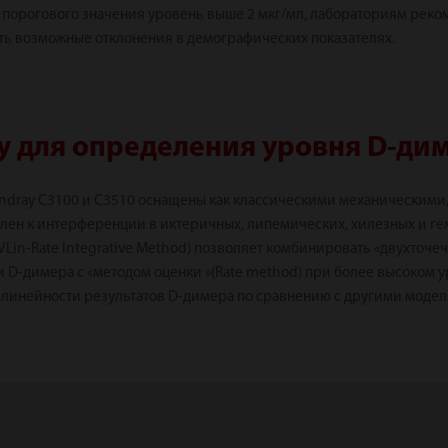
е порогового значения уровень выше 2 мкг/мл, лабораториям реко
сть возможные отклонения в демографических показателях.
y для определения уровня D-ди
ndray C3100 и C3510 оснащены как классическими механическими,
ен к интерференции в иктеричных, липемических, хилезных и гем
Lin-Rate Integrative Method) позволяет комбинировать «двухточеч
D-димера с «методом оценки »(Rate method) при более высоком уро
 линейности результатов D-димера по сравнению с другими моде