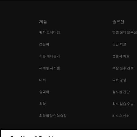
제품
솔루션
환자 모니터링
병원 전체 솔루
초음파
응급 치료
자동 제세동기
중환자 치료
제세동 시스템
수술 전후 간호
마취
의료 영상
혈액학
검사실 진단
화학
최소 침습 수술
화학발광 면역측정
리소스 센터