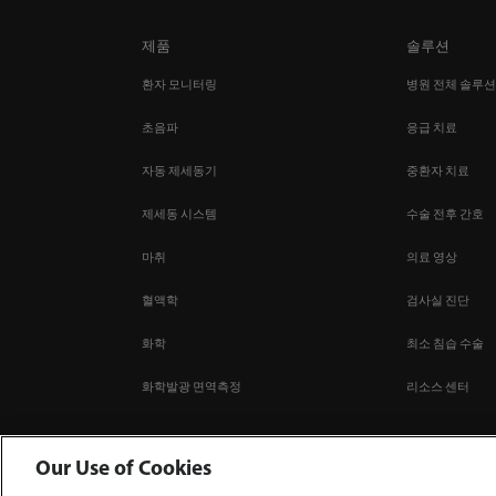
제품
솔루션
환자 모니터링
병원 전체 솔루
초음파
응급 치료
자동 제세동기
중환자 치료
제세동 시스템
수술 전후 간호
마취
의료 영상
혈액학
검사실 진단
화학
최소 침습 수술
화학발광 면역측정
리소스 센터
Our Use of Cookies