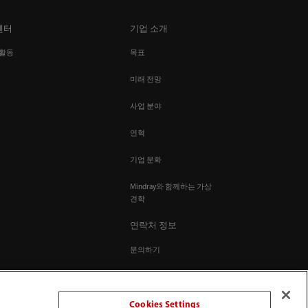
센터
기업 소개
 활동
목표
미래 전망
사업 분야
연혁
기업 문화
Mindray와 함께하는 가상
견학
연락처 정보
문의하기
Cookies Settings