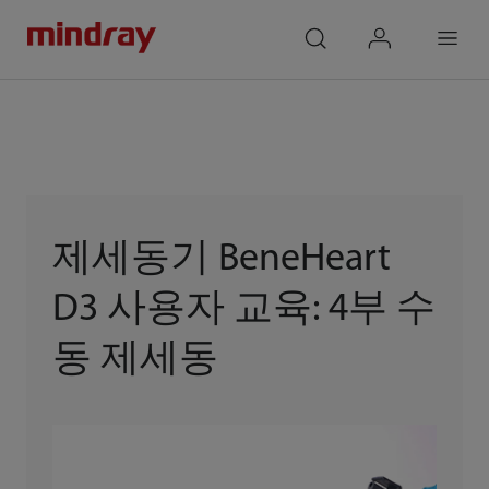
mindray
search
login
Menu
제세동기 BeneHeart
D3 사용자 교육: 4부 수
동 제세동