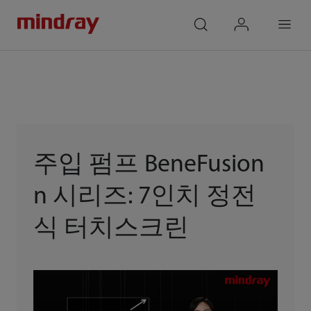
mindray
search
login
Menu
주입 펌프 BeneFusion
n 시리즈: 7인치 정전
식 터치스크린