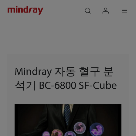
mindray
search
login
Menu
Mindray 자동 혈구 분
석기 BC-6800 SF-Cube