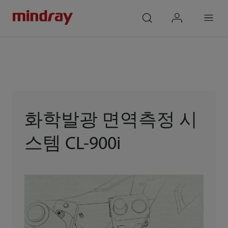
mindray
search
login
Menu
화학발광 면역측정 시
스템 CL-900i