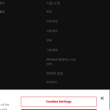
센터
기업 소개
 활동
목표
미래 전망
사업 분야
연혁
기업 문화
Mindray와 함께하는 가상
견학
연락처 정보
문의하기
Cookies Settings
e of the
ts and