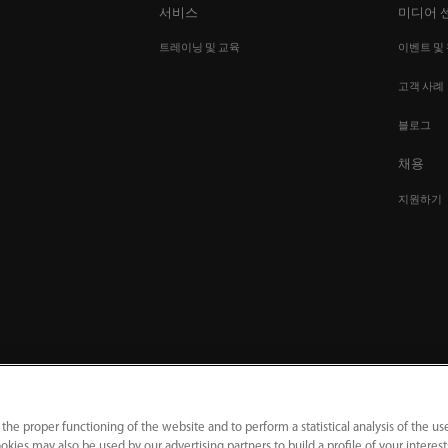
서비스
미디어 
션
트레이닝 및 교육
이벤트 및
고객 사례
블로그
채용
지원하기
 the proper functioning of the website and to perform a statistical analysis of the us
okies may also be used by our advertising partners to build a profile of your interes