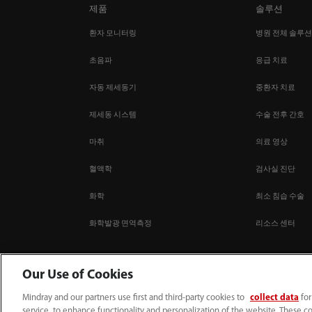
제품
솔루션
환자 모니터링
병원 전체 솔루
초음파
응급 치료
자동 제세동기
중환자 치료
제세동 시스템
수술 전후 간호
마취
의료 영상
혈액학
검사실 진단
화학
최소 침습 수술
화학발광 면역측정
리소스 센터
Our Use of Cookies
Mindray and our partners use first and third-party cookies to
collect data
for
service, to enhance functionality and personalization of the website. These co