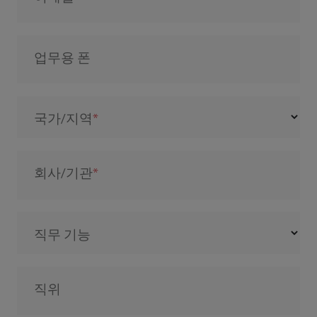
업무용 폰
국가/지역
회사/기관
직무 기능
직위