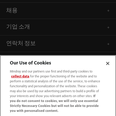
채용
기업 소개
연락처 정보
Our Use of Cookies
Mindray and our partners use first and third-party cookies to
collect data
for the proper functioning of the website and to
perform a statistical analysis of the use of the service, to enhance
functionality and personalization of the website. These cookies
may also be used by our advertising partners to build a profile of
your interests and show you relevant adverts on other sites.
If
you do not consent to cookies, we will only use essential
Strictly Necessary Cookies but will not be able to provide
you with personalised content.
(82-2) 5688 040