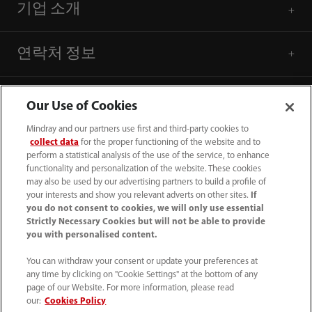
기업 소개
연락처 정보
Our Use of Cookies
Mindray and our partners use first and third-party cookies to
collect data
for the proper functioning of the website and to
perform a statistical analysis of the use of the service, to enhance
functionality and personalization of the website. These cookies
may also be used by our advertising partners to build a profile of
your interests and show you relevant adverts on other sites.
If
you do not consent to cookies, we will only use essential
Strictly Necessary Cookies but will not be able to provide
you with personalised content.
(82-2) 5688 040
You can withdraw your consent or update your preferences at
intl-market@mindray.com
any time by clicking on "Cookie Settings" at the bottom of any
page of our Website. For more information, please read
이용 약관
｜
사이트 맵
｜
쿠키 알림
｜
our:
Cookies Policy