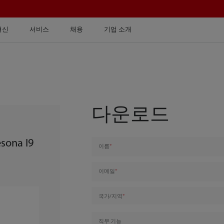
혁신
서비스
채용
기업 소개
다운로드
esona I9
이름
이메일
국가/지역
직무 기능