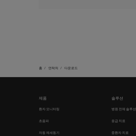
홈
연락처
다운로드
제품
솔루션
환자 모니터링
병원 전체 솔루
초음파
응급 치료
자동 제세동기
중환자 치료