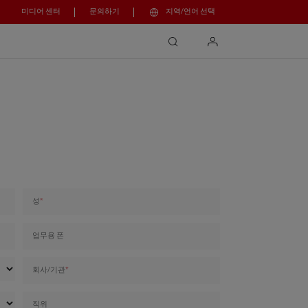
미디어 센터
문의하기
지역/언어 선택
search
login
성
업무용 폰
회사/기관
직위