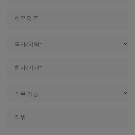
업무용 폰
국가/지역
회사/기관
직무 기능
직위