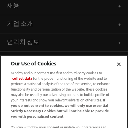
채용
기업 소개
연락처 정보
Our Use of Cookies
Mindray and our partners use first and third-party cookies to
collect data
for the proper functioning of the website and to
perform a statistical analysis of the use of the service, to enhance
functionality and personalization of the website. These cookies
may also be used by our advertising partners to build a profile of
your interests and show you relevant adverts on other sites.
If
you do not consent to cookies, we will only use essential
Strictly Necessary Cookies but will not be able to provide
you with personalised content.
(82-2) 5688 040
You can withdraw your consent or update your preferences at