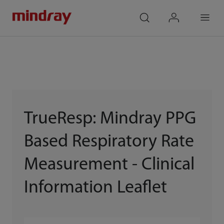
mindray
search
login
Menu
TrueResp: Mindray PPG
Based Respiratory Rate
Measurement - Clinical
Information Leaflet