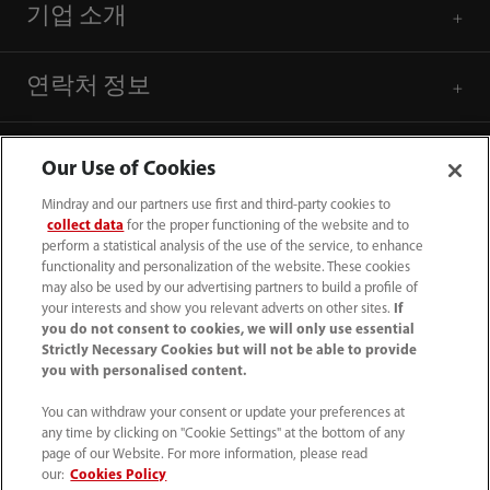
기업 소개
연락처 정보
Our Use of Cookies
Mindray and our partners use first and third-party cookies to
collect data
for the proper functioning of the website and to
perform a statistical analysis of the use of the service, to enhance
functionality and personalization of the website. These cookies
may also be used by our advertising partners to build a profile of
your interests and show you relevant adverts on other sites.
If
you do not consent to cookies, we will only use essential
Strictly Necessary Cookies but will not be able to provide
you with personalised content.
(82-2) 5688 040
You can withdraw your consent or update your preferences at
intl-market@mindray.com
any time by clicking on "Cookie Settings" at the bottom of any
page of our Website. For more information, please read
이용 약관
｜
사이트 맵
｜
쿠키 알림
｜
our:
Cookies Policy