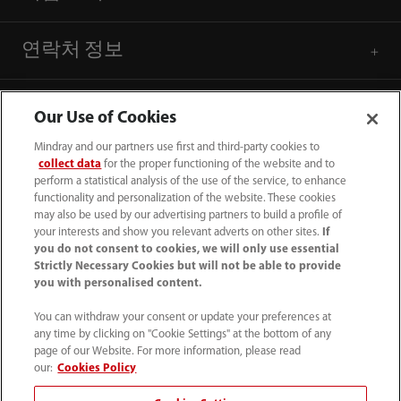
연락처 정보
Our Use of Cookies
Mindray and our partners use first and third-party cookies to
collect data
for the proper functioning of the website and to
perform a statistical analysis of the use of the service, to enhance
functionality and personalization of the website. These cookies
may also be used by our advertising partners to build a profile of
your interests and show you relevant adverts on other sites.
If
you do not consent to cookies, we will only use essential
Strictly Necessary Cookies but will not be able to provide
you with personalised content.
(82-2) 5688 040
You can withdraw your consent or update your preferences at
intl-market@mindray.com
any time by clicking on "Cookie Settings" at the bottom of any
page of our Website. For more information, please read
이용 약관
｜
사이트 맵
｜
쿠키 알림
｜
our:
Cookies Policy
개인 정보 처리 방침
｜
채용 개인 정보 처리 방침
｜