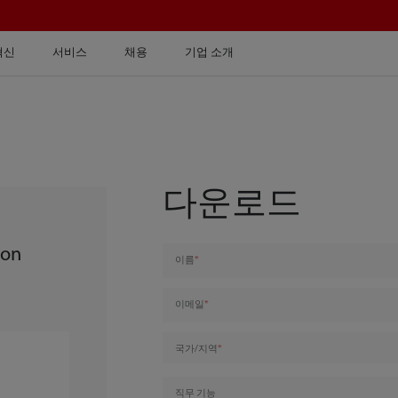
혁신
서비스
채용
기업 소개
다운로드
ion
이름
이메일
국가/지역
직무 기능