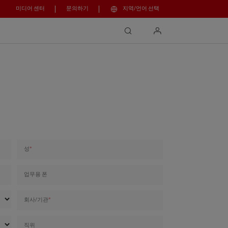
미디어 센터
문의하기
지역/언어 선택
search
login
성
업무용 폰
회사/기관
직위