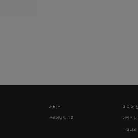
서비스
미디어 
션
트레이닝 및 교육
이벤트 및
고객 사례