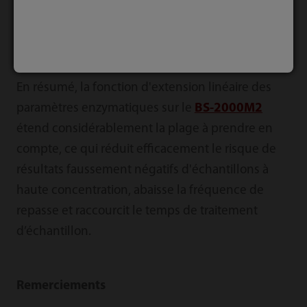
Conclusion
En résumé, la fonction d'extension linéaire des
paramètres enzymatiques sur le
BS-2000M2
étend considérablement la plage à prendre en
compte, ce qui réduit efficacement le risque de
résultats faussement négatifs d'échantillons à
haute concentration, abaisse la fréquence de
repasse et raccourcit le temps de traitement
d’échantillon.
Remerciements