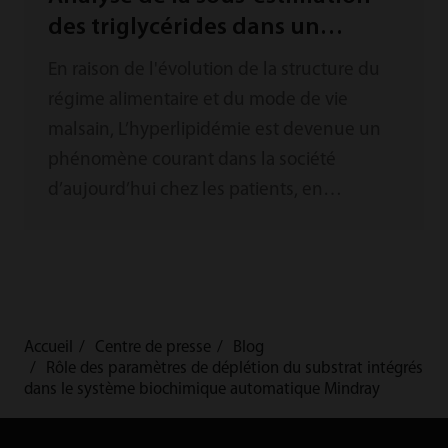
des triglycérides dans un
échantillon aux valeurs
En raison de l'évolution de la structure du
anormalement élevées
régime alimentaire et du mode de vie
malsain, L’hyperlipidémie est devenue un
phénomène courant dans la société
d’aujourd’hui chez les patients, en
particulier ceux qui présentent un taux
élevé de triglycérides (TG) et de
chylomicrons (CM). Cela apporte également
une interférence considérable aux dosages
biochimiques.En pratique clinique,
Accueil
Centre de presse
Blog
Rôle des paramètres de déplétion du substrat intégrés
l'interférence de la lipémie peut être
dans le système biochimique automatique Mindray
évaluée par l'indice sérique et la
concentration en TG.