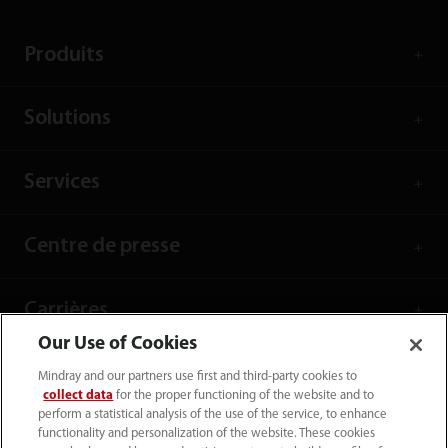
Produits
Solutions
Services
Centre de presse
Carrières
Our Use of Cookies
À propos de nous
Mindray and our partners use first and third-party cookies to
collect data
for the proper functioning of the website and to
perform a statistical analysis of the use of the service, to enhance
functionality and personalization of the website. These cookies
Informations de contact