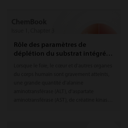
Rôle des paramètres de
déplétion du substrat intégrés
dans le système biochimique
Lorsque le foie, le cœur et d'autres organes
automatique Mindray
du corps humain sont gravement atteints,
une grande quantité d'alanine
aminotransférase (ALT), d'aspartate
aminotransférase (AST), de créatine kinase
(CK) et d'autres enzymes sont libérées, ce
qui augmente considérablement leur
concentration dans le sang périphérique.