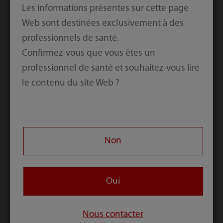
Les informations présentes sur cette page
Tableau 1 : La plage des 10 tests biochimiques pris en
Web sont destinées exclusivement à des
compte avec la méthode de réaction cinétique.
professionnels de santé.
Confirmez-vous que vous êtes un
professionnel de santé et souhaitez-vous lire
le contenu du site Web ?
Non
Oui
Figure 2 : Index intégré de la marque de déplétion du
substrat de l'ALT et fonction optionnelle d'extension
linéaire des enzymes dans le logiciel
Nous contacter