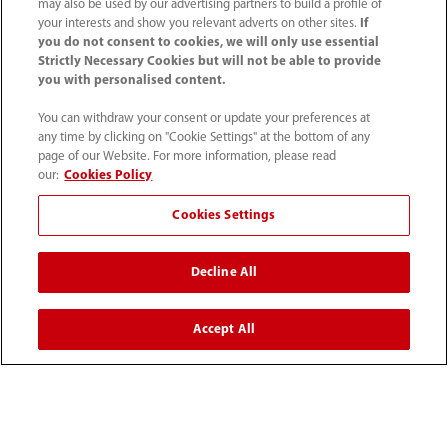
may also be used by our advertising partners to build a profile of
your interests and show you relevant adverts on other sites.
If
you do not consent to cookies, we will only use essential
Strictly Necessary Cookies but will not be able to provide
you with personalised content.
You can withdraw your consent or update your preferences at
any time by clicking on "Cookie Settings" at the bottom of any
page of our Website. For more information, please read
our:
Cookies Policy
Cookies Settings
(33-1) 4513 9150
Decline All
sav@mindray.com
Accept All
Conditions d'utilisation
｜
Site Map
｜
Avis sur les cookies
｜
Avis de confidentialité
｜
Contactez-nous
｜
Signalements et traitements des alertes