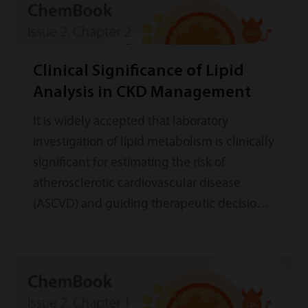
Clinical Significance of Lipid
Analysis in CKD Management
It is widely accepted that laboratory
investigation of lipid metabolism is clinically
significant for estimating the risk of
atherosclerotic cardiovascular disease
(ASCVD) and guiding therapeutic decision-
making. As recommended by the 2019
ESC/EAS Guidelines for the management of
dyslipidaemias, plasma lipid analysis (e.g.
TG, TC, HDL-C, LDL-C, apo B, Lp(a), etc.) and
proper treatment are meaningful ways of