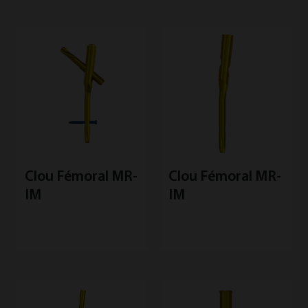
Clou Fémoral MR-
Clou Fémoral MR-
IM
IM
E
p
C
I