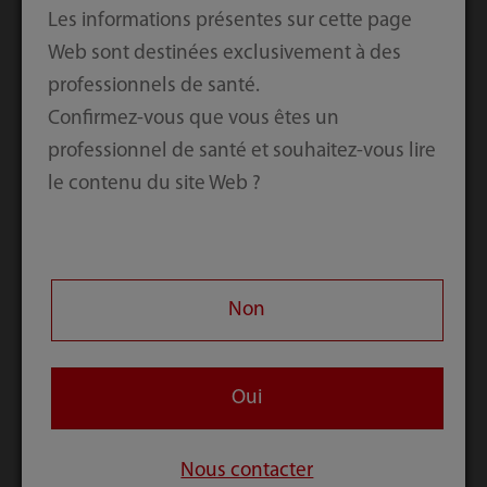
Clou Fémoral MR
Vis Céphalique
Les informations présentes sur cette page
pour Clou
Web sont destinées exclusivement à des
Fémoral MR
professionnels de santé.
Confirmez-vous que vous êtes un
professionnel de santé et souhaitez-vous lire
le contenu du site Web ?
Non
Oui
Vis de
Embout pour
Verrouillage pour
Clou Fémoral MR
Clou Fémoral MR-
Nous contacter