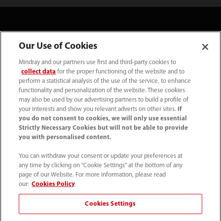
Our Use of Cookies
Produits
Mindray and our partners use first and third-party cookies to
collect data
for the proper functioning of the website and to
Solutions
perform a statistical analysis of the use of the service, to enhance
functionality and personalization of the website. These cookies
may also be used by our advertising partners to build a profile of
your interests and show you relevant adverts on other sites.
If
Services
you do not consent to cookies, we will only use essential
Strictly Necessary Cookies but will not be able to provide
you with personalised content.
Centre de presse
You can withdraw your consent or update your preferences at
any time by clicking on "Cookie Settings" at the bottom of any
Carrières
page of our Website. For more information, please read
our:
Cookies Policy
Cookies Settings
À propos de nous