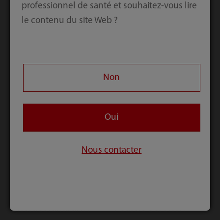
professionnel de santé et souhaitez-vous lire
orthopédie | Colonne
orthopédie | Brochure |
le contenu du site Web ?
vertébrale | Brochure
Traumatisme | Colonne
vertébrale | Arthroplastie
MS Anterior Cervical
Mindray
Plate Brochure
Orthopaedics
Comprehensive
Non
Solution Brochure
Oui
Nous contacter
orthopédie | Colonne
orthopédie | Colonne
vertébrale | Brochure
vertébrale | Brochure
MS Posterior
Percutaneous
Thoracolumbar
Pedicle Screw