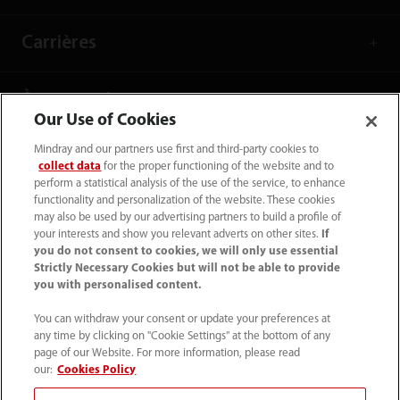
Carrières
À propos de nous
Our Use of Cookies
Mindray and our partners use first and third-party cookies to
Informations de contact
collect data
for the proper functioning of the website and to
perform a statistical analysis of the use of the service, to enhance
functionality and personalization of the website. These cookies
may also be used by our advertising partners to build a profile of
your interests and show you relevant adverts on other sites.
If
you do not consent to cookies, we will only use essential
Strictly Necessary Cookies but will not be able to provide
you with personalised content.
You can withdraw your consent or update your preferences at
any time by clicking on "Cookie Settings" at the bottom of any
page of our Website. For more information, please read
our:
Cookies Policy
(33-1) 4513 9150