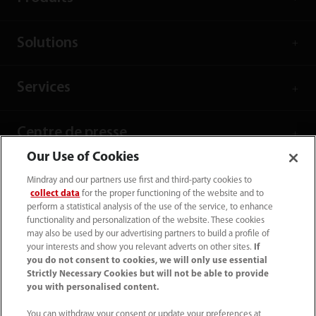
Solutions
Services
Centre de presse
Our Use of Cookies
Carrières
Mindray and our partners use first and third-party cookies to
collect data
for the proper functioning of the website and to
perform a statistical analysis of the use of the service, to enhance
À propos de nous
functionality and personalization of the website. These cookies
may also be used by our advertising partners to build a profile of
your interests and show you relevant adverts on other sites.
If
you do not consent to cookies, we will only use essential
Informations de contact
Strictly Necessary Cookies but will not be able to provide
you with personalised content.
You can withdraw your consent or update your preferences at