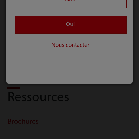
Système de Vis
Cage MS
Oui
Pédiculaire
Postérieure MS
MIS (Cimenté)
Nous contacter
Ressources
Brochures