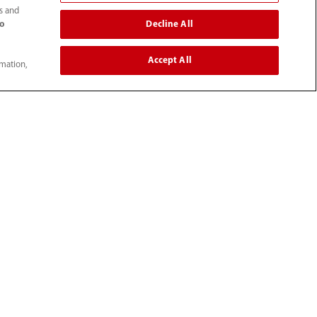
ts and
Decline All
to
Accept All
rmation,
0
e presse
À propos de nous
 et activités
Objectif
s de clients
Perspective