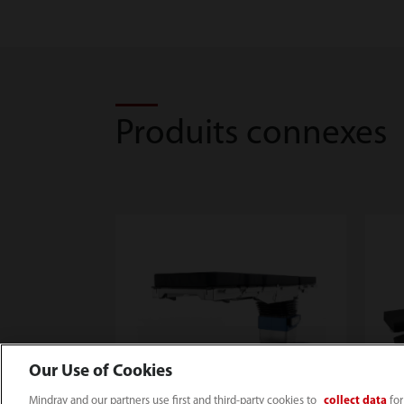
Produits connexes
Our Use of Cookies
Mindray and our partners use first and third-party cookies to
collect data
for