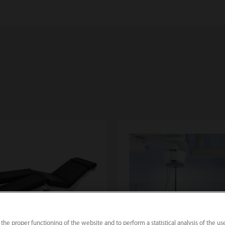
 the proper functioning of the website and to perform a statistical analysis of the us