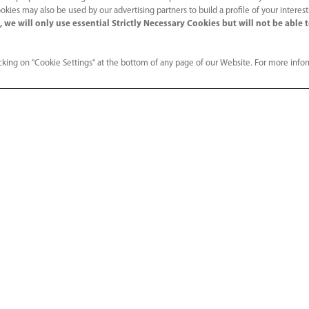
okies may also be used by our advertising partners to build a profile of your interes
 we will only use essential Strictly Necessary Cookies but will not be able 
king on "Cookie Settings" at the bottom of any page of our Website. For more info
HyBase 6100
HyPort 3000/6000/900
Services
Centre d
nsemble de l'hôpital
Formation et éducation
Événements
nces
Témoignage