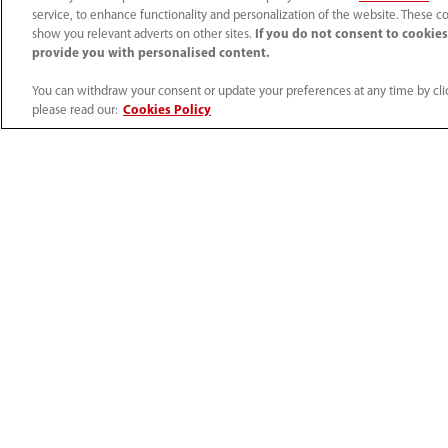
service, to enhance functionality and personalization of the website. These co
show you relevant adverts on other sites.
If you do not consent to cookies,
provide you with personalised content.
You can withdraw your consent or update your preferences at any time by clic
HyBase 8300/8500
please read our:
Cookies Policy
Accueil
Produits
Tables d'opération
HyBase 3000
Produits
Solutions
Surveillance du patient
Solution pour l'e
Ultrasons
Service des urge