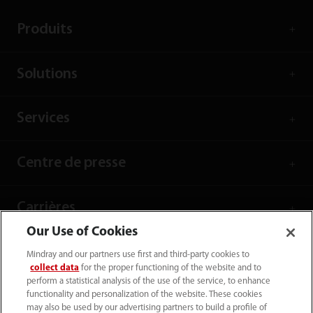
Produits
Solutions
Services
Centre de presse
Carrières
Our Use of Cookies
À propos de nous
Mindray and our partners use first and third-party cookies to
collect data
for the proper functioning of the website and to
perform a statistical analysis of the use of the service, to enhance
Informations de contact
functionality and personalization of the website. These cookies
may also be used by our advertising partners to build a profile of