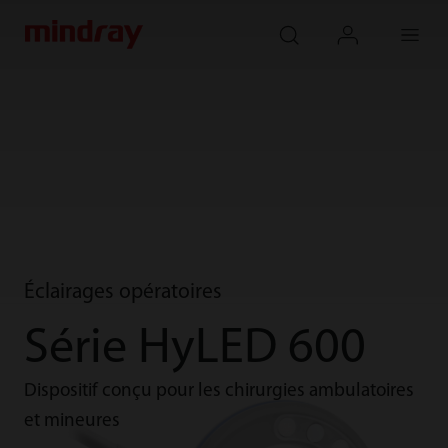
mindray
search
login
Menu
Éclairages opératoires
Série HyLED 600
Dispositif conçu pour les chirurgies ambulatoires
et mineures