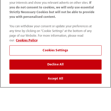
your interests and show you relevant adverts on other sites.
If
you do not consent to cookies, we will only use essential
Strictly Necessary Cookies but will not be able to provide
you with personalised content.
You can withdraw your consent or update your preferences at
any time by clicking on "Cookie Settings" at the bottom of any
page of our Website. For more information, please read
our:
Cookies Policy
Cookies Settings
(33-1) 4513 9150
Decline All
sav@mindray.com
Accept All
Conditions d'utilisation
｜
Site Map
｜
Avis sur les cookies
｜
Avis de confidentialité
｜
Contactez-nous
｜
Signalements et traitements des alertes