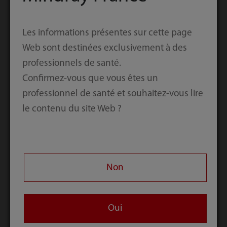
L’aspect convivial du moniteur de patient
Les informations présentes sur cette page
uMEC aide à simplifier le flux de travail et à
Web sont destinées exclusivement à des
améliorer l'efficacité. Le moniteur offre une
professionnels de santé.
interface utilisateur très intuitive qui rend
Confirmez-vous que vous êtes un
les applications plus rapides et plus simples
professionnel de santé et souhaitez-vous lire
même pour les nouveaux utilisateurs. Les
le contenu du site Web ?
soignants ont besoin de moins de temps de
formation et ont plus de temps à accorder
pour les soins aux patients.
Non
Oui