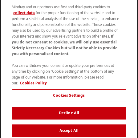
Mindray and our partners use first and third-party cookies to
Informations de contact
collect data
for the proper functioning of the website and to
perform a statistical analysis of the use of the service, to enhance
functionality and personalization of the website. These cookies
may also be used by our advertising partners to build a profile of
your interests and show you relevant adverts on other sites.
If
you do not consent to cookies, we will only use essential
Strictly Necessary Cookies but will not be able to provide
you with personalised content.
You can withdraw your consent or update your preferences at
any time by clicking on "Cookie Settings" at the bottom of any
page of our Website. For more information, please read
our:
Cookies Policy
(33-1) 4513 9150
Cookies Settings
sav@mindray.com
Decline All
Conditions d'utilisation
｜
Site Map
｜
Avis sur les cookies
｜
Avis de confidentialité
｜
Accept All
Contactez-nous
｜