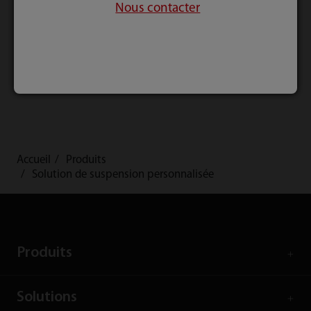
Nous contacter
HyPort R80
HyPort
3000/6000/9000
Accueil
Produits
Solution de suspension personnalisée
Produits
Solutions