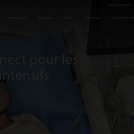
Centre de presse
Innovation
Services
ESG
Carrières
À propos de
nect pour les
intensifs