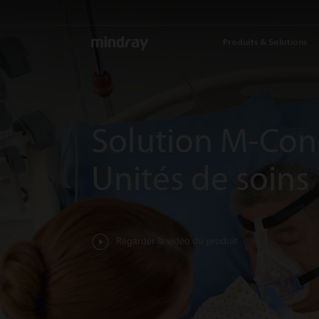
mindray
Produits & Solutions
Solution M-Con
Unités de soins 
Regarder la vidéo du produit