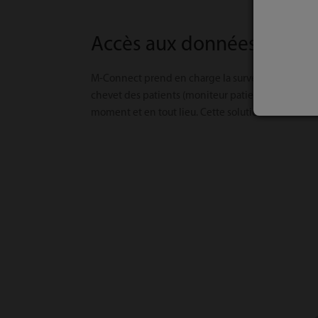
Accès aux données à tout 
M-Connect prend en charge la surveillance décentr
chevet des patients (moniteur patient intégré, respir
moment et en tout lieu. Cette solution aide les clin