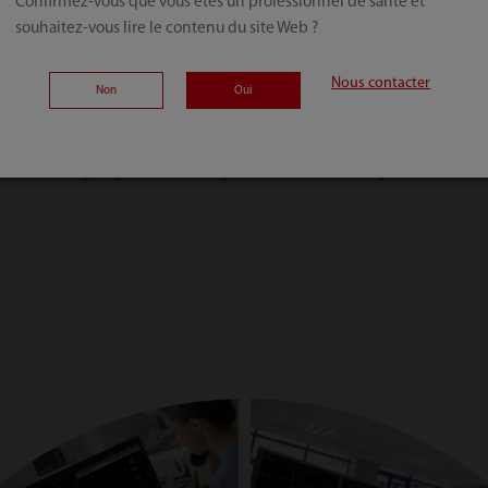
Confirmez-vous que vous êtes un professionnel de santé et
souhaitez-vous lire le contenu du site Web ?
moment et en tout lieu, sécurité accr
Nous contacter
Non
Oui
alisée axée sur le patient. Les médecins peuvent obtenir les données e
ateur, pompes à perfusion, etc.) dans tous les secteurs du service, à l'in
iciens à réagir rapidement et à garantir la sécurité des patients.