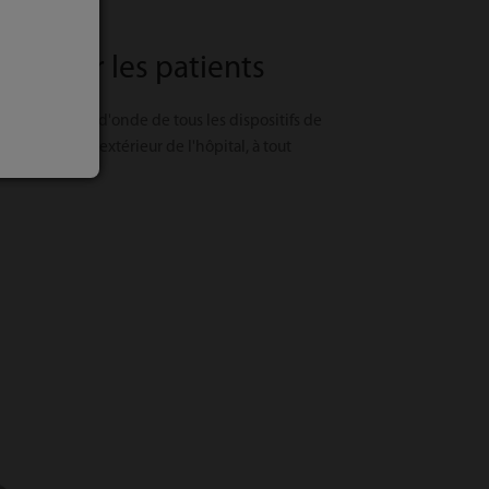
ue pour les patients
t les formes d'onde de tous les dispositifs de
térieur et à l'extérieur de l'hôpital, à tout