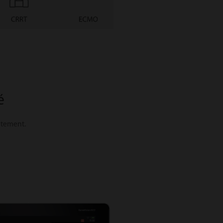
é
aitement.