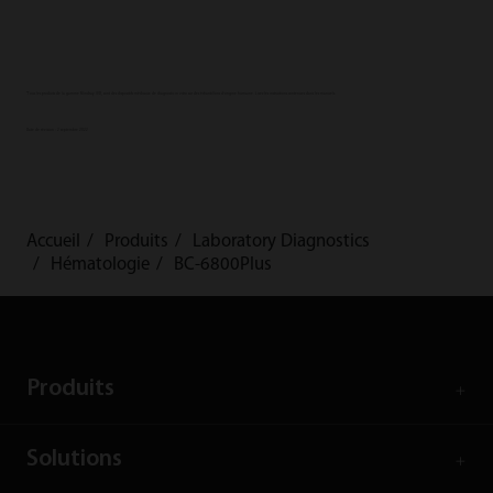
*Tous les produits de la gamme Mindray IVD, sont des dispositifs médicaux de diagnostic in vitro sur des échantillons d'origine humaine. Lisez les instructions contenues dans les manuels.
Date de révision : 2 septembre 2022
Accueil
Produits
Laboratory Diagnostics
Hématologie
BC-6800Plus
Produits
Solutions