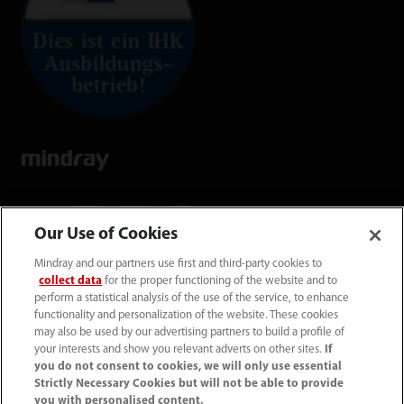
Our Use of Cookies
Mindray and our partners use first and third-party cookies to
Mindray Medical Germany GmbH
collect data
for the proper functioning of the website and to
Goebel­straße 21 64293 Darmstadt
perform a statistical analysis of the use of the service, to enhance
functionality and personalization of the website. These cookies
may also be used by our advertising partners to build a profile of
06151 3910 - 0
your interests and show you relevant adverts on other sites.
If
you do not consent to cookies, we will only use essential
Strictly Necessary Cookies but will not be able to provide
info@mindray.de
you with personalised content.