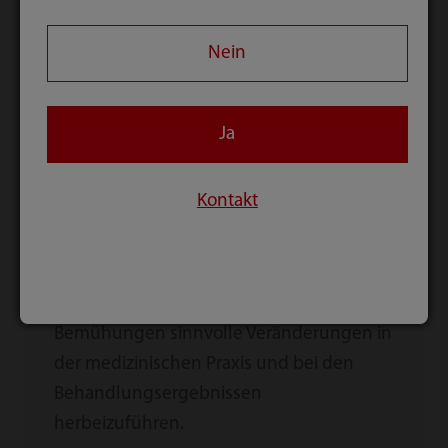
die Entwicklung sowie die klinische
Validierung unserer Produkte investiert
Nein
und eng mit internationalen
Gesundheitsexperten und Institutionen
zusammengearbeitet, um die Effektivität
Ja
unserer Produkte kontinuierlich zu
verbessern und ein hohes und stabiles
Kontakt
Niveau der Produktqualität zu sichern.
Durch diese kontinuierlichen
Bemühungen Mindray ist zuversichtlich,
durch diese kontinuierlichen
Bemühungen sinnvolle Veränderungen in
der medizinischen Praxis und bei den
Behandlungsergebnissen
herbeizuführen.