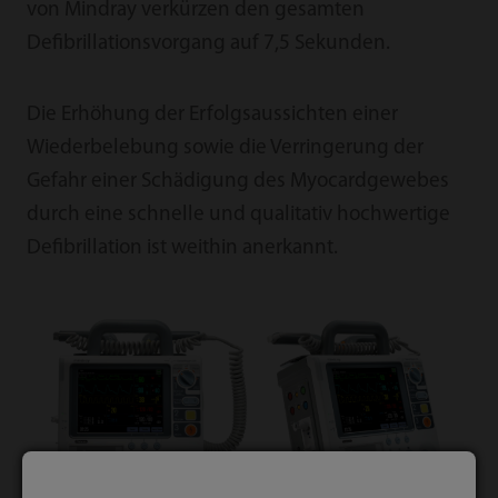
von Mindray verkürzen den gesamten
Defibrillationsvorgang auf 7,5 Sekunden.
Die Erhöhung der Erfolgsaussichten einer
Wiederbelebung sowie die Verringerung der
Gefahr einer Schädigung des Myocardgewebes
durch eine schnelle und qualitativ hochwertige
Defibrillation ist weithin anerkannt.