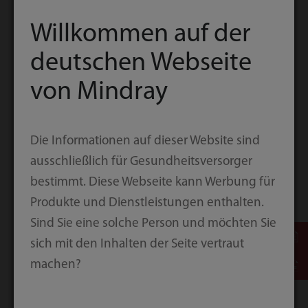
Willkommen auf der
deutschen Webseite
von Mindray
Diese Zertifizierungen sind eine konkrete
Bestätigung unserer langfristigen
Die Informationen auf dieser Website sind
Bemühungen um eine robuste
ausschließlich für Gesundheitsversorger
Produktentwicklung und ein fundiertes
bestimmt. Diese Webseite kann Werbung für
Qualitätsmanagementsystem. Die
Produkte und Dienstleistungen enthalten.
Produktentwicklung von Mindray ist
Sind Sie eine solche Person und möchten Sie
vollständig konform mit dem
sich mit den Inhalten der Seite vertraut
Qualitätsmanagementsystem für
machen?
Medizinprodukte gemäß ISO 13485. Wir
haben von Anfang an in das Design und