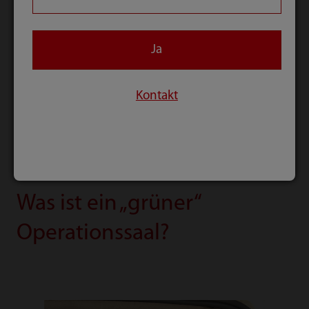
Anästhesiegeräte können an Patientenmonitore
angeschlossen werden. In das Mindray
Patientenüberwachungssystem sind für eine
Ja
stressfreiere Arbeitsumgebung eine Reihe
unterstützender Anwendungen zur Anzeige
Kontakt
mehrerer klinischer Parameter, für
unkompliziertes Ablesen, Diagnose und
Intervention integriert.
Was ist ein „grüner“
Operationssaal?