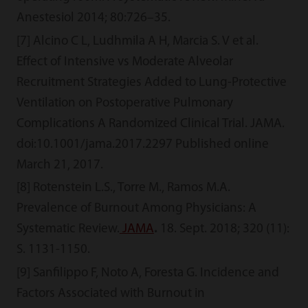
Anestesiol 2014; 80:726–35.
[7] Alcino C L, Ludhmila A H, Marcia S. V et al.
Effect of Intensive vs Moderate Alveolar
Recruitment Strategies Added to Lung-Protective
Ventilation on Postoperative Pulmonary
Complications A Randomized Clinical Trial. JAMA.
doi:10.1001/jama.2017.2297 Published online
March 21, 2017.
[8] Rotenstein L.S., Torre M., Ramos M.A.
Prevalence of Burnout Among Physicians: A
Systematic Review.
JAMA
.
18. Sept. 2018; 320 (11):
S. 1131-1150.
[9] Sanfilippo F, Noto A, Foresta G. Incidence and
Factors Associated with Burnout in