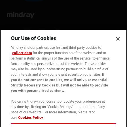
Our Use of Cookies
Mindray and our partners use first and third-party cookies to
Mindray Medical Germany GmbH
collect data
for the proper functioning of the website and to
Goebel­straße 21 64293 Darmstadt
perform a statistical analysis of the use of the service, to enhance
functionality and personalization of the website. These cookies
may also be used by our advertising partners to build a profile of
06151 3910 - 0
your interests and show you relevant adverts on other sites.
If
you do not consent to cookies, we will only use essential
Strictly Necessary Cookies but will not be able to provide
info@mindray.de
you with personalised content.
You can withdraw your consent or update your preferences at
Unsere Geschäfts­zeiten: Mo-Do von 8 bis
any time by clicking on "Cookie Settings" at the bottom of any
17 Uhr Fr von 8 bis 16 Uhr
page of our Website. For more information, please read
our:
Cookies Policy
Datenschutz
｜
Kontakt
｜
Impressum
｜
AGB
｜