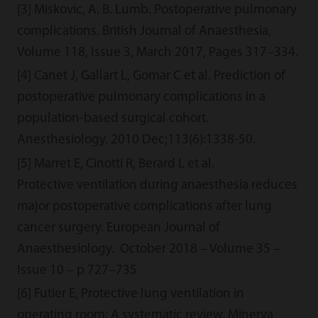
[3] Miskovic, A. B. Lumb. Postoperative pulmonary
complications. British Journal of Anaesthesia,
Volume 118, Issue 3, March 2017, Pages 317–334.
[4] Canet J, Gallart L, Gomar C et al. Prediction of
postoperative pulmonary complications in a
population-based surgical cohort.
Anesthesiology. 2010 Dec;113(6):1338-50.
[5] Marret E, Cinotti R, Berard L et al.
Protective ventilation during anaesthesia reduces
major postoperative complications after lung
cancer surgery. European Journal of
Anaesthesiology. October 2018 – Volume 35 –
Issue 10 – p 727–735
[6] Futier E, Protective lung ventilation in
operating room: A systematic review. Minerva