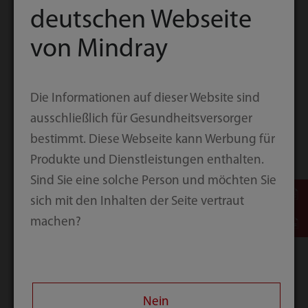
deutschen Webseite
[10]
Interoperabilität und Anwenderfreundlichkeit.
von Mindray
Darüber hinaus bietet Mindray ein umfassendes
System der Datenintegration mit einer
Die Informationen auf dieser Website sind
Standardisierung der
ausschließlich für Gesundheitsversorger
Patientenüberwachungsdaten im Hinblick auf
bestimmt. Diese Webseite kann Werbung für
eine effiziente Entscheidungsfindung. Eine
Produkte und Dienstleistungen enthalten.
nahtlose Datenübertragung von der Aufnahme
Sind Sie eine solche Person und möchten Sie
des Patienten bis zu seiner Entlassung. Die Daten
sich mit den Inhalten der Seite vertraut
werden automatisch in das zentrale
machen?
Überwachungssystem und die zahlreichen IT-
Systeme des Krankenhauses hochgeladen, um
zeitraubende Tätigkeiten zu vereinfachen.
Nein