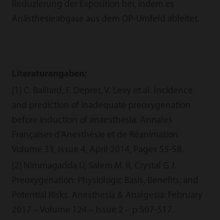
Reduzierung der Exposition bei, indem es
Anästhesieabgase aus dem OP-Umfeld ableitet.
Literaturangaben:
[1] C. Baillard, F. Depret, V. Levy et al. Incidence
and prediction of inadequate preoxygenation
before induction of anaesthesia. Annales
Françaises d’Anesthésie et de Réanimation
Volume 33, Issue 4, April 2014, Pages 55-58.
[2] Nimmagadda U, Salem M. R, Crystal G J.
Preoxygenation: Physiologic Basis, Benefits, and
Potential Risks. Anesthesia & Analgesia: February
2017 – Volume 124 – Issue 2 – p 507-517.