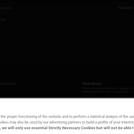
Karriere
Chirurgie
rial
 Darmstadt
Newsletter
Keine Neuent­wicklungen, Upgrades 
Messebesuche mehr verpassen!
bis 16 Uhr
 the proper functioning of the website and to perform a statistical analysis of the us
Ich habe die
Datenschutzerkläru
okies may also be used by our advertising partners to build a profile of your interes
gelesen und zur Kenntnis geno
 we will only use essential Strictly Necessary Cookies but will not be able 