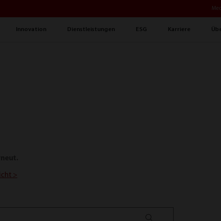
Med
Innovation
Dienstleistungen
ESG
Karriere
Übe
.
rneut.
icht >
search