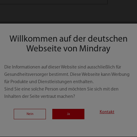
Willkommen auf der deutschen
Webseite von Mindray
Die Informationen auf dieser Website sind ausschließlich für
Gesundheitsversorger bestimmt. Diese Webseite kann Werbung
Dienstleistungen
Medien
für Produkte und Dienstleistungen enthalten.
amtlösung
Krankenhauszukunftsfonds
Veranstalt
Sind Sie eine solche Person und möchten Sie sich mit den
Inhalten der Seite vertraut machen?
ng
Technischer Service
Kundenges
ung
Schulung und Weiterbildung
News
Kontakt
Nein
Ja
ehandlung
Patientenüberwachungszubehör
Blog
ldgebung
Presse