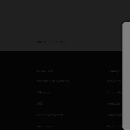
Startseite
Fehler
Produkte
Lösungen
Patientenüberwachung
Krankenhaus-Ges
Ultraschall
Notfallbehandlu
AED
Intensivbehandl
Defibrillatorsystem
Perioperative B
Anästhesie
Medizinische Bi