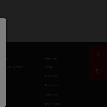
zentrum
Über uns
ungen und Aktivitäten
Zweck
chichten
Perspektive
Unser Ansatz
Geschichte
Unsere Kultur