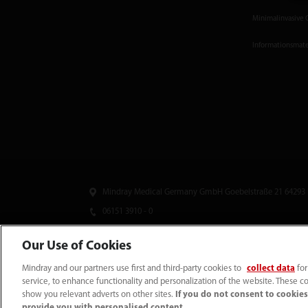
Minimalinvasive 
Informationsmate
Mindray Medical Germany GmbH Goebel­straße 21 64293
06151 3910 - 0
info@mindray.de
Our Use of Cookies
Unsere Geschäfts­zeiten: Mo-Do von 8 bis 17 Uhr Fr von 8 
Mindray and our partners use first and third-party cookies to
collect data
for
service, to enhance functionality and personalization of the website. These co
show you relevant adverts on other sites.
If you do not consent to cookies,
Datenschutz
｜
Kontakt
｜
Impressum
｜
AGB
｜
Cookie-Richtlinie
｜
Site Map
provide you with personalised content.