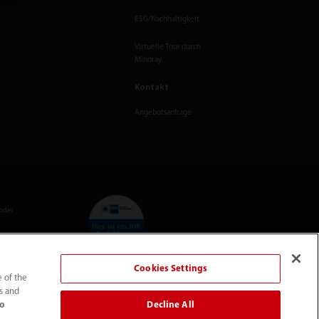
ESG/Nachhaltigkeit
Virtuelle Tour durch
Mindray
Kontakt
Angebotsanfrage
oder
Cookies Settings
e of the
ng
ts and
mmen.*
Decline All
to