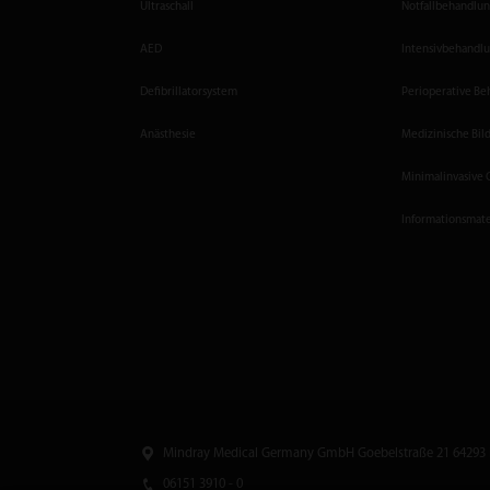
Ultraschall
Notfallbehandlu
AED
Intensivbehandl
Defibrillatorsystem
Perioperative B
Anästhesie
Medizinische Bi
Minimalinvasive 
Informationsmate
Mindray Medical Germany GmbH Goebel­straße 21 64293
06151 3910 - 0