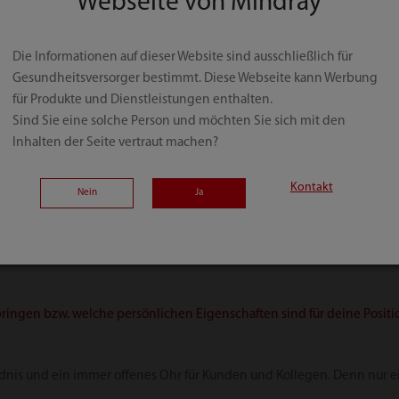
Webseite von Mindray
llt dir am besten?
Die Informationen auf dieser Website sind ausschließlich für
Gesundheitsversorger bestimmt. Diese Webseite kann Werbung
für Produkte und Dienstleistungen enthalten.
den Bedürfnissen der Kunden an. Es macht Spaß unsere Kunden immer 
Sind Sie eine solche Person und möchten Sie sich mit den
unden in die Tat umsetzt.
Inhalten der Seite vertraut machen?
Kontakt
rten beschreiben?
Nein
Ja
tiert
ringen bzw. welche persönlichen Eigenschaften sind für deine Positi
ndnis und ein immer offenes Ohr für Kunden und Kollegen. Denn nur 