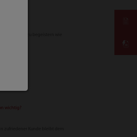
wieder davon zu begeistern wie
on wichtig?
ein zufriedener Kunde bleibt dem