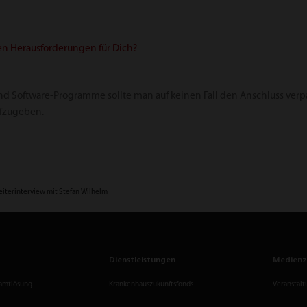
ten Herausforderungen für Dich?
 und Software-Programme sollte man auf keinen Fall den Anschluss ve
ufzugeben.
eiterinterview mit Stefan Wilhelm
Dienstleistungen
Medien
amtlösung
Krankenhauszukunftsfonds
Veranstalt