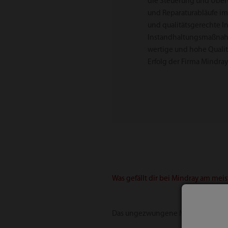
die Steuerung und Über
und Reparaturabläufe im 
und qualitätsgerechte I
Instandhaltungsmaßnahm
wertige und hohe Quali
Erfolg der Firma Mindray
Was gefällt dir bei Mindray am mei
Das ungezwungene Miteinander in d