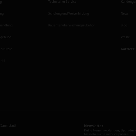
ng
Technischer Service
Kundenges
ung
Schulung und Weiterbildung
News
ehandlung
Patientenüberwachungszubehör
Blog
ldgebung
Presse
Karriere
Chirurgie
rial
 Darmstadt
Newsletter
Keine Neuent­wicklungen, Upgrades 
Messebesuche mehr verpassen!