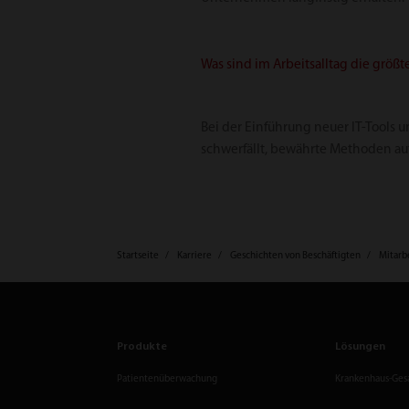
Was sind im Arbeitsalltag die größ
Bei der Einführung neuer IT-Tools
schwerfällt, bewährte Methoden a
Startseite
Karriere
Geschichten von Beschäftigten
Mitarb
Produkte
Lösungen
Patientenüberwachung
Krankenhaus-Ges