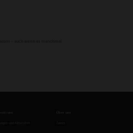
rpassen – auch wenn es manchmal
zentrum
Über uns
ungen und Aktivitäten
Zweck