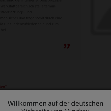
wachung der internen Arbeitsprozesse
Werkstattbereich. Ich stelle termin-
nstandsetzungs- und
en sicher und trage somit durch eine
tät zur Kundenzufriedenheit und zum
 bei.
sten?
Willkommen auf der deutschen
er Belegschaft und der gute Teamspirit innerhalb der Abteilung.