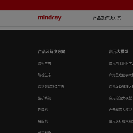
mindray
产品及解决方案
首页
用户服务
用户服务公众号
【深夜速递】迈瑞用服，实至
产品及解决方案
启元大模型
瑞智生态
启元围术期医学
瑞检生态
启元重症医学大
瑞影数智影像生态
启元设备管理大
监护系统
启元检验大模型
呼吸机
启元超声大模型
麻醉机
启元医疗技术服