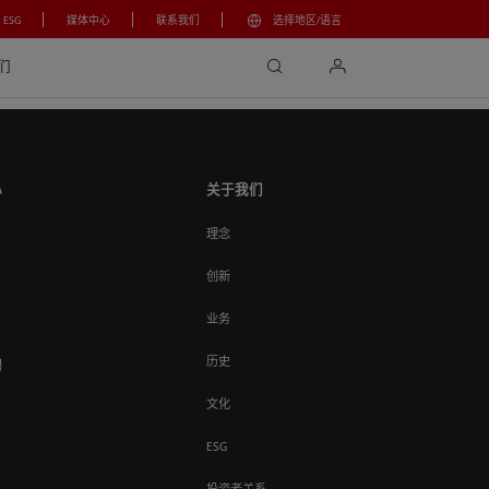
ESG
媒体中心
联系我们
选择地区/语言
search
login
们
心
关于我们
理念
创新
业务
历史
聘
文化
ESG