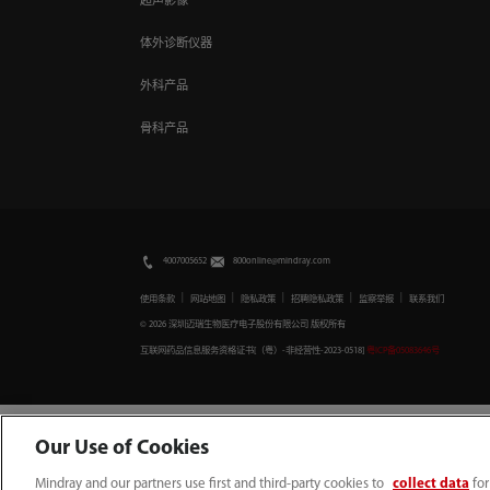
超声影像
体外诊断仪器
外科产品
骨科产品
4007005652
800online@mindray.com
｜
｜
｜
｜
｜
使用条款
网站地图
隐私政策
招聘隐私政策
监察举报
联系我们
© 2026 深圳迈瑞生物医疗电子股份有限公司 版权所有
互联网药品信息服务资格证书[（粤）-非经营性-2023-0518]
粤ICP备05083646号
Our Use of Cookies
Mindray and our partners use first and third-party cookies to
collect data
for