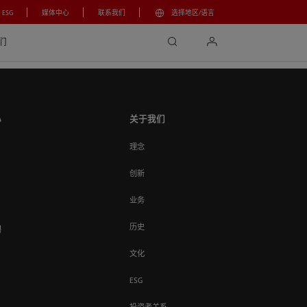
ESG
媒体中心
联系我们
选择地区/语言
search
login
们
心
关于我们
理念
创新
业务
历史
聘
文化
ESG