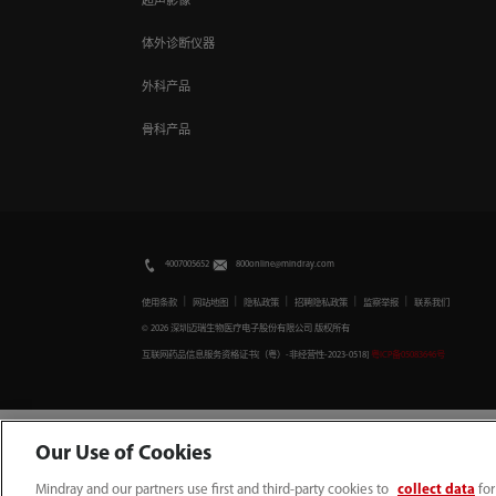
超声影像
体外诊断仪器
外科产品
骨科产品
4007005652
800online@mindray.com
｜
｜
｜
｜
｜
使用条款
网站地图
隐私政策
招聘隐私政策
监察举报
联系我们
© 2026 深圳迈瑞生物医疗电子股份有限公司 版权所有
互联网药品信息服务资格证书[（粤）-非经营性-2023-0518]
粤ICP备05083646号
Our Use of Cookies
Mindray and our partners use first and third-party cookies to
collect data
for