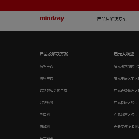
mindray
产品及解决方案
首页
产品
体外诊断仪器
尿液检测系统
尿液分析流水线
产品及解决方案
启元大模型
瑞智生态
启元围术期医学
瑞检生态
启元重症医学大
瑞影数智影像生态
启元设备管理大
监护系统
启元检验大模型
呼吸机
启元超声大模型
麻醉机
启元医疗技术服