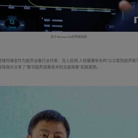
昆仑·Resona A20的界面掠影
经理何绪金作为超声设备行业代表，在人民网·人民健康举办的“公立医院超声医
场观众分享了“医学超声成像技术的无极探索”实践案例。