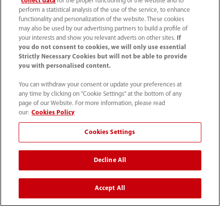
collect data
for the proper functioning of the website and to
产品及解决方案
perform a statistical analysis of the use of the service, to enhance
functionality and personalization of the website. These cookies
may also be used by our advertising partners to build a profile of
your interests and show you relevant adverts on other sites.
If
启元大模型
you do not consent to cookies, we will only use essential
Strictly Necessary Cookies but will not be able to provide
you with personalised content.
用户服务
You can withdraw your consent or update your preferences at
any time by clicking on "Cookie Settings" at the bottom of any
媒体中心
page of our Website. For more information, please read
our:
Cookies Policy
Cookies Settings
人才招聘
Decline All
关于我们
Accept All
联系我们