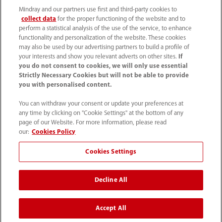
深入临床场景兑现每一步使命的体现，同时也是
Mindray and our partners use first and third-party cookies to
collect data
for the proper functioning of the website and to
推动超声迈入智能新时代的开始。
perform a statistical analysis of the use of the service, to enhance
functionality and personalization of the website. These cookies
may also be used by our advertising partners to build a profile of
从单机性能到生态互联，从单点智能到全栈全
your interests and show you relevant adverts on other sites.
If
you do not consent to cookies, we will only use essential
景，从概念到落地。围绕“设备+IT+AI”，迈瑞持
Strictly Necessary Cookies but will not be able to provide
续打造数智影像生态，与医者同成长，与行业共
you with personalised content.
迭代，让全场景原生智能普及到医学影像每一
You can withdraw your consent or update your preferences at
处。
any time by clicking on "Cookie Settings" at the bottom of any
page of our Website. For more information, please read
our:
Cookies Policy
Cookies Settings
Decline All
Accept All