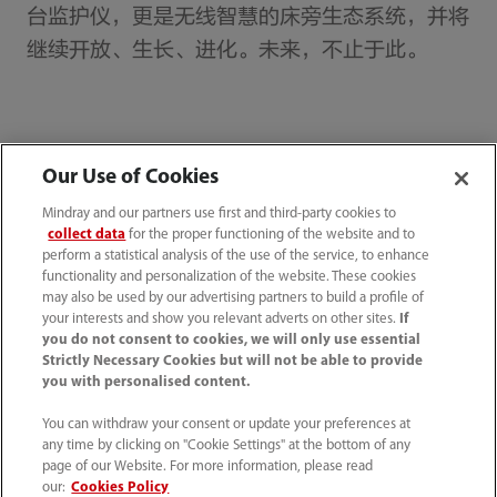
台监护仪，更是无线智慧的床旁生态系统，并将
继续开放、生长、进化。未来，不止于此。
首页
媒体中心
新闻速递
Our Use of Cookies
迈瑞全新一代BeneVision V系列监护仪全球同步上市
Mindray and our partners use first and third-party cookies to
collect data
for the proper functioning of the website and to
perform a statistical analysis of the use of the service, to enhance
functionality and personalization of the website. These cookies
may also be used by our advertising partners to build a profile of
产品及解决方案
your interests and show you relevant adverts on other sites.
If
you do not consent to cookies, we will only use essential
Strictly Necessary Cookies but will not be able to provide
you with personalised content.
启元大模型
You can withdraw your consent or update your preferences at
any time by clicking on "Cookie Settings" at the bottom of any
用户服务
page of our Website. For more information, please read
our:
Cookies Policy