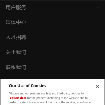
用户服务
媒体中心
人才招聘
关于我们
联系我们
Our Use of Cookies
Mindray and our partners use first and third-party cookies to
collect data
for the proper functioning of the website and to
perform a statistical analysis of the use of the service, to enhance